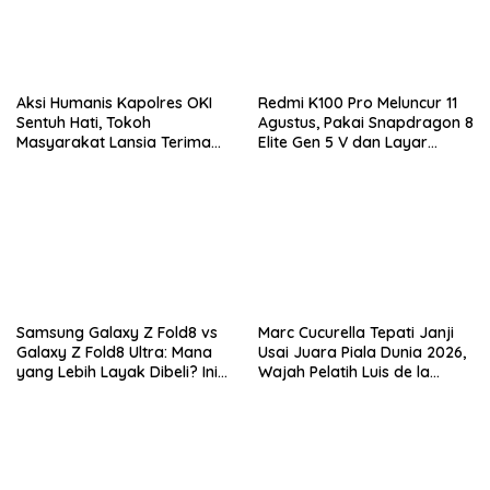
Aksi Humanis Kapolres OKI
Redmi K100 Pro Meluncur 11
Sentuh Hati, Tokoh
Agustus, Pakai Snapdragon 8
Masyarakat Lansia Terima
Elite Gen 5 V dan Layar
Bantuan Kursi Roda
AMOLED 185Hz
Samsung Galaxy Z Fold8 vs
Marc Cucurella Tepati Janji
Galaxy Z Fold8 Ultra: Mana
Usai Juara Piala Dunia 2026,
yang Lebih Layak Dibeli? Ini
Wajah Pelatih Luis de la
Perbedaan Lengkapnya
Fuente Kini Abadi di
Lengannya