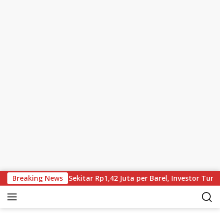
Skip to content
n, Brent Kini Sekitar Rp1,42 Juta per Barel, Investor Tunggu Ha
Breaking News