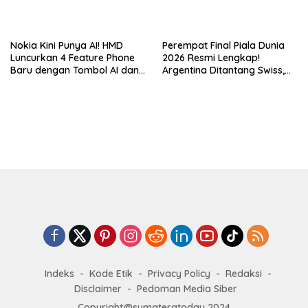
Nokia Kini Punya AI! HMD
Perempat Final Piala Dunia
Luncurkan 4 Feature Phone
2026 Resmi Lengkap!
Baru dengan Tombol AI dan
Argentina Ditantang Swiss,
Video Call
Duel Raksasa Spanyol vs
Belgia Siap Memanas
Indeks
Kode Etik
Privacy Policy
Redaksi
Disclaimer
Pedoman Media Siber
Copyright@sumateratoday 2024