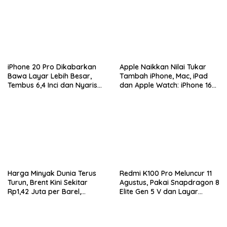
iPhone 20 Pro Dikabarkan
Apple Naikkan Nilai Tukar
Bawa Layar Lebih Besar,
Tambah iPhone, Mac, iPad
Tembus 6,4 Inci dan Nyaris
dan Apple Watch: iPhone 16
Tanpa Bezel
Pro Max Tembus Rp11 Juta
Harga Minyak Dunia Terus
Redmi K100 Pro Meluncur 11
Turun, Brent Kini Sekitar
Agustus, Pakai Snapdragon 8
Rp1,42 Juta per Barel,
Elite Gen 5 V dan Layar
Investor Tunggu Hasil
AMOLED 185Hz
Negosiasi AS-Iran