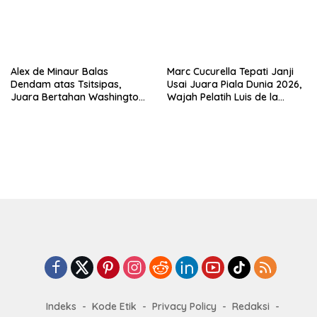
Alex de Minaur Balas
Marc Cucurella Tepati Janji
Dendam atas Tsitsipas,
Usai Juara Piala Dunia 2026,
Juara Bertahan Washington
Wajah Pelatih Luis de la
Open Melaju ke Babak 16
Fuente Kini Abadi di
Besar
Lengannya
Indeks
Kode Etik
Privacy Policy
Redaksi