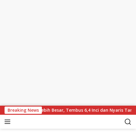
Skip to content
an Bawa Layar Lebih Besar, Tembus 6,4 Inci dan Nyaris Tanpa Be
Breaking News