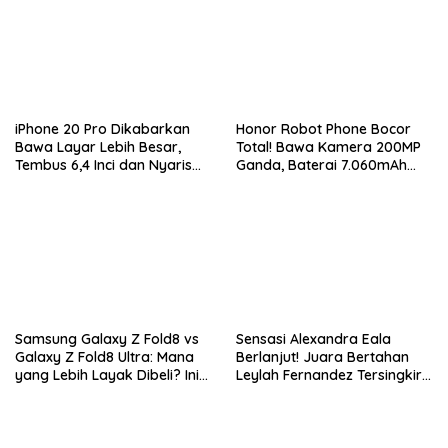
iPhone 20 Pro Dikabarkan
Honor Robot Phone Bocor
Bawa Layar Lebih Besar,
Total! Bawa Kamera 200MP
Tembus 6,4 Inci dan Nyaris
Ganda, Baterai 7.060mAh
Tanpa Bezel
dan Snapdragon 8 Elite Gen
5
Samsung Galaxy Z Fold8 vs
Sensasi Alexandra Eala
Galaxy Z Fold8 Ultra: Mana
Berlanjut! Juara Bertahan
yang Lebih Layak Dibeli? Ini
Leylah Fernandez Tersingkir
Perbedaan Lengkapnya
di Washington Open 2026