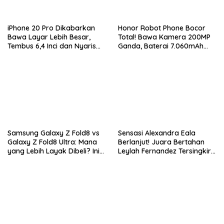
iPhone 20 Pro Dikabarkan
Honor Robot Phone Bocor
Bawa Layar Lebih Besar,
Total! Bawa Kamera 200MP
Tembus 6,4 Inci dan Nyaris
Ganda, Baterai 7.060mAh
Tanpa Bezel
dan Snapdragon 8 Elite Gen
5
Samsung Galaxy Z Fold8 vs
Sensasi Alexandra Eala
Galaxy Z Fold8 Ultra: Mana
Berlanjut! Juara Bertahan
yang Lebih Layak Dibeli? Ini
Leylah Fernandez Tersingkir
Perbedaan Lengkapnya
di Washington Open 2026