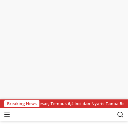
Skip to content
Layar Lebih Besar, Tembus 6,4 Inci dan Nyaris Tanpa Bezel
Breaking News