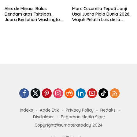
Alex de Minaur Balas
Marc Cucurella Tepati Janji
Dendam atas Tsitsipas,
Usai Juara Piala Dunia 2026,
Juara Bertahan Washington
Wajah Pelatih Luis de la
Open Melaju ke Babak 16
Fuente Kini Abadi di
Besar
Lengannya
Indeks
Kode Etik
Privacy Policy
Redaksi
Disclaimer
Pedoman Media Siber
Copyright@sumateratoday 2024