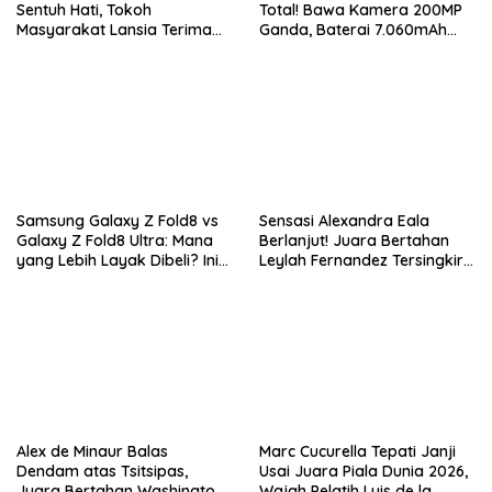
Sentuh Hati, Tokoh
Total! Bawa Kamera 200MP
Masyarakat Lansia Terima
Ganda, Baterai 7.060mAh
Bantuan Kursi Roda
dan Snapdragon 8 Elite Gen
5
Samsung Galaxy Z Fold8 vs
Sensasi Alexandra Eala
Galaxy Z Fold8 Ultra: Mana
Berlanjut! Juara Bertahan
yang Lebih Layak Dibeli? Ini
Leylah Fernandez Tersingkir
Perbedaan Lengkapnya
di Washington Open 2026
Alex de Minaur Balas
Marc Cucurella Tepati Janji
Dendam atas Tsitsipas,
Usai Juara Piala Dunia 2026,
Juara Bertahan Washington
Wajah Pelatih Luis de la