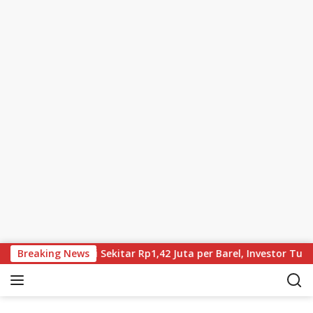
Skip to content
n, Brent Kini Sekitar Rp1,42 Juta per Barel, Investor Tunggu Ha
Breaking News