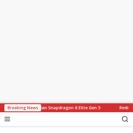
Skip to content
i 7.060mAh dan Snapdragon 8 Elite Gen 5
Breaking News
Redmi K100 