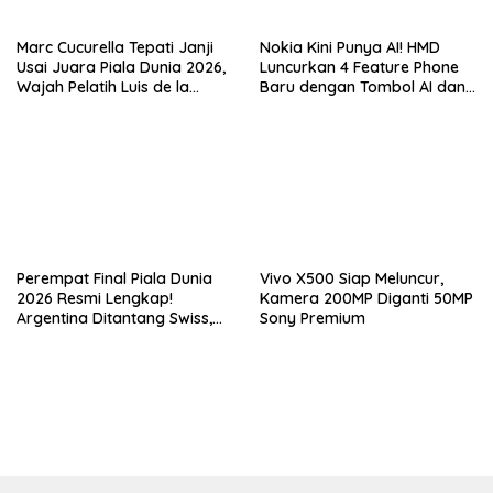
Marc Cucurella Tepati Janji
Nokia Kini Punya AI! HMD
Usai Juara Piala Dunia 2026,
Luncurkan 4 Feature Phone
Wajah Pelatih Luis de la
Baru dengan Tombol AI dan
Fuente Kini Abadi di
Video Call
Lengannya
Perempat Final Piala Dunia
Vivo X500 Siap Meluncur,
2026 Resmi Lengkap!
Kamera 200MP Diganti 50MP
Argentina Ditantang Swiss,
Sony Premium
Duel Raksasa Spanyol vs
Belgia Siap Memanas