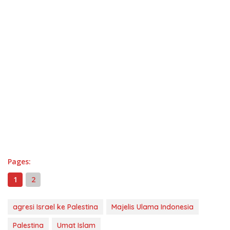
Pages:
1
2
agresi Israel ke Palestina
Majelis Ulama Indonesia
Palestina
Umat Islam