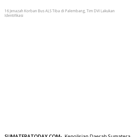
16 Jenazah Korban Bus ALS Tiba di Palembang, Tim DVI Lakukan
Identifikasi
SUMATERATODAY.COM-
Kepolisian Daerah Sumatera