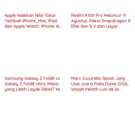
Apple Naikkan Nilai Tukar
Redmi K100 Pro Meluncur 11
Tambah iPhone, Mac, iPad
Agustus, Pakai Snapdragon 8
dan Apple Watch: iPhone 16
Elite Gen 5 V dan Layar
Pro Max Tembus Rp11 Juta
AMOLED 185Hz
Samsung Galaxy Z Fold8 vs
Marc Cucurella Tepati Janji
Galaxy Z Fold8 Ultra: Mana
Usai Juara Piala Dunia 2026,
yang Lebih Layak Dibeli? Ini
Wajah Pelatih Luis de la
Perbedaan Lengkapnya
Fuente Kini Abadi di
Lengannya