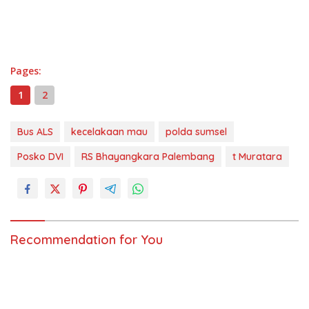
Pages:
1
2
Bus ALS
kecelakaan mau
polda sumsel
Posko DVI
RS Bhayangkara Palembang
t Muratara
Recommendation for You