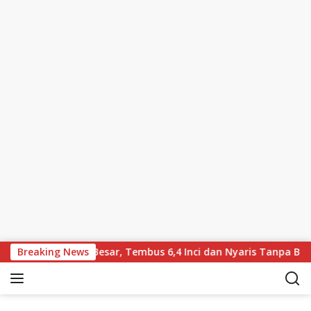
Skip to content
 Layar Lebih Besar, Tembus 6,4 Inci dan Nyaris Tanpa Bezel
Breaking News