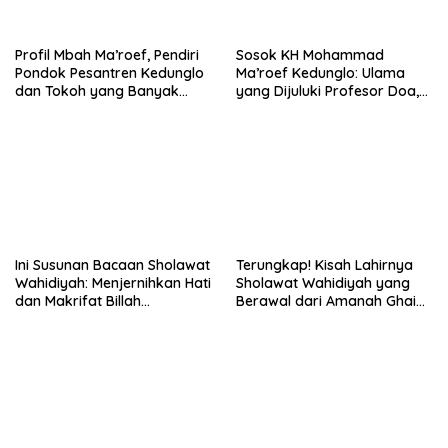
Profil Mbah Ma’roef, Pendiri
Sosok KH Mohammad
Pondok Pesantren Kedunglo
Ma’roef Kedunglo: Ulama
dan Tokoh yang Banyak
yang Dijuluki Profesor Doa,
Diziarahi
Perjuangannya Menginspirasi
Lahirnya Sholawat
Wahidiyah
Ini Susunan Bacaan Sholawat
Terungkap! Kisah Lahirnya
Wahidiyah: Menjernihkan Hati
Sholawat Wahidiyah yang
dan Makrifat Billah
Berawal dari Amanah Ghaib
Warosulihi SAW
kepada KH Abdoel Madjid
Ma’roef