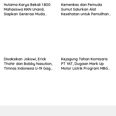
Hutama Karya Bekali 1.800
Kemenkes dan Pemuda
Mahasiswa KKN Unand,
Sumut Salurkan Alat
Siapkan Generasi Muda
Kesehatan untuk Pemulihan
Maksimalkan Potensi Tol
Pascabencana di Sumatera
Trans Sumatera
Disaksikan Jokowi, Erick
Kejagung Tahan Komisaris
Thohir dan Bobby Nasution,
PT YAT, Dugaan Mark Up
Timnas Indonesia U-19 Gagal
Motor Listrik Program MBG
ke Final Usai Dikalahkan
Terungkap
Australia