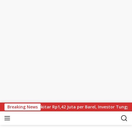
Skip to content
Brent Kini Sekitar Rp1,42 Juta per Barel, Investor Tunggu Hasi
Breaking News