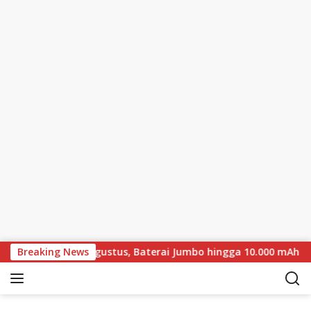
Skip to content
 Meluncur 18 Agustus, Baterai Jumbo hingga 10.000 mAh
Breaking News