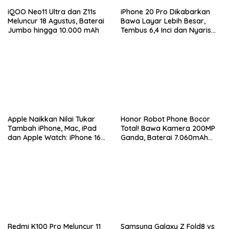
iQOO Neo11 Ultra dan Z11s
iPhone 20 Pro Dikabarkan
Meluncur 18 Agustus, Baterai
Bawa Layar Lebih Besar,
Jumbo hingga 10.000 mAh
Tembus 6,4 Inci dan Nyaris
Tanpa Bezel
Apple Naikkan Nilai Tukar
Honor Robot Phone Bocor
Tambah iPhone, Mac, iPad
Total! Bawa Kamera 200MP
dan Apple Watch: iPhone 16
Ganda, Baterai 7.060mAh
Pro Max Tembus Rp11 Juta
dan Snapdragon 8 Elite Gen
5
Redmi K100 Pro Meluncur 11
Samsung Galaxy Z Fold8 vs