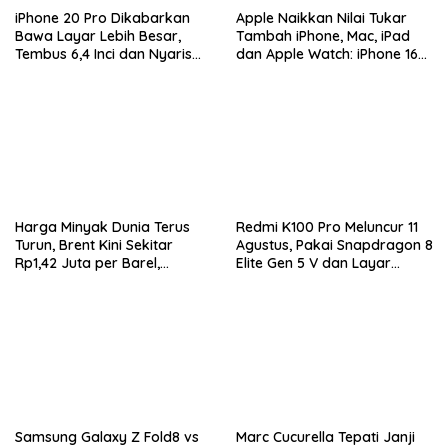
iPhone 20 Pro Dikabarkan
Apple Naikkan Nilai Tukar
Bawa Layar Lebih Besar,
Tambah iPhone, Mac, iPad
Tembus 6,4 Inci dan Nyaris
dan Apple Watch: iPhone 16
Tanpa Bezel
Pro Max Tembus Rp11 Juta
Harga Minyak Dunia Terus
Redmi K100 Pro Meluncur 11
Turun, Brent Kini Sekitar
Agustus, Pakai Snapdragon 8
Rp1,42 Juta per Barel,
Elite Gen 5 V dan Layar
Investor Tunggu Hasil
AMOLED 185Hz
Negosiasi AS-Iran
Samsung Galaxy Z Fold8 vs
Marc Cucurella Tepati Janji