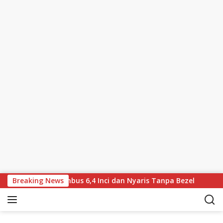
Skip to content
ih Besar, Tembus 6,4 Inci dan Nyaris Tanpa Bezel
Breaking News
Appl