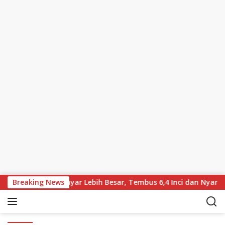
Skip to content
ikabarkan Bawa Layar Lebih Besar, Tembus 6,4 Inci dan Nyaris 
Breaking News