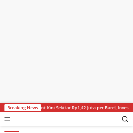
Skip to content
Terus Turun, Brent Kini Sekitar Rp1,42 Juta per Barel, Investor
Breaking News