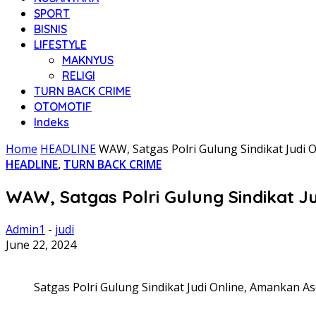
SPORT
BISNIS
LIFESTYLE
MAKNYUS
RELIGI
TURN BACK CRIME
OTOMOTIF
Indeks
Home
HEADLINE
WAW, Satgas Polri Gulung Sindikat Judi 
HEADLINE
,
TURN BACK CRIME
WAW, Satgas Polri Gulung Sindikat Ju
Admin1
-
judi
June 22, 2024
Satgas Polri Gulung Sindikat Judi Online, Amankan As