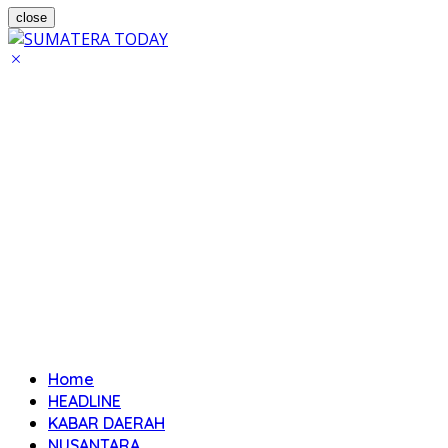
close
Home
HEADLINE
KABAR DAERAH
NUSANTARA