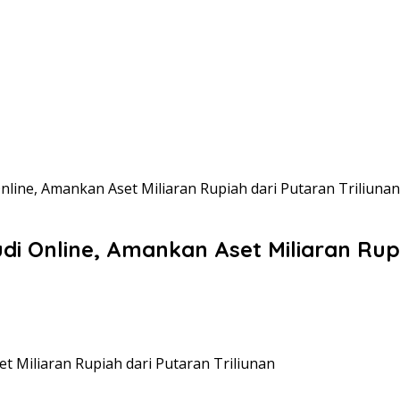
Online, Amankan Aset Miliaran Rupiah dari Putaran Triliunan
di Online, Amankan Aset Miliaran Rupi
et Miliaran Rupiah dari Putaran Triliunan