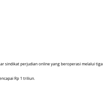
r sindikat perjudian online yang beroperasi melalui tiga
capai Rp 1 triliun.