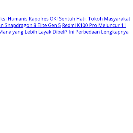
ksi Humanis Kapolres OKI Sentuh Hati, Tokoh Masyarakat
n Snapdragon 8 Elite Gen 5
Redmi K100 Pro Meluncur 11
: Mana yang Lebih Layak Dibeli? Ini Perbedaan Lengkapnya