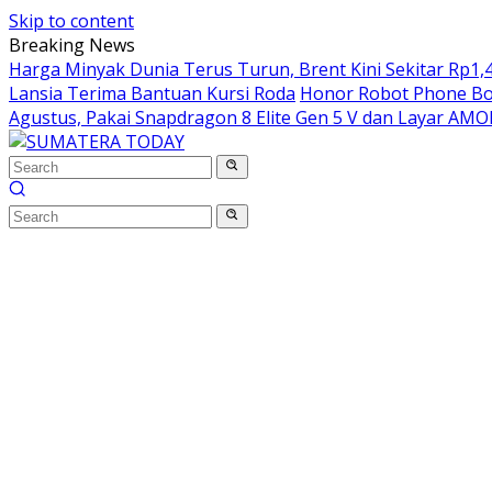
Skip to content
Breaking News
Harga Minyak Dunia Terus Turun, Brent Kini Sekitar Rp1,4
Lansia Terima Bantuan Kursi Roda
Honor Robot Phone Boc
Agustus, Pakai Snapdragon 8 Elite Gen 5 V dan Layar AM