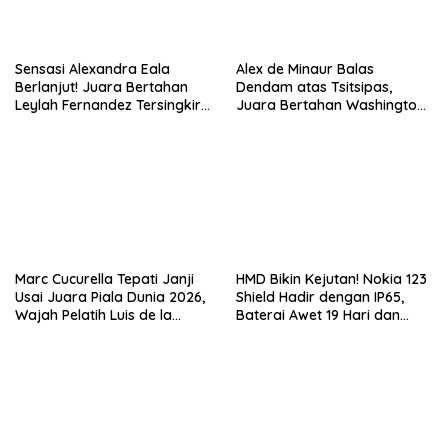
Sensasi Alexandra Eala
Alex de Minaur Balas
Berlanjut! Juara Bertahan
Dendam atas Tsitsipas,
Leylah Fernandez Tersingkir
Juara Bertahan Washington
di Washington Open 2026
Open Melaju ke Babak 16
Besar
Marc Cucurella Tepati Janji
HMD Bikin Kejutan! Nokia 123
Usai Juara Piala Dunia 2026,
Shield Hadir dengan IP65,
Wajah Pelatih Luis de la
Baterai Awet 19 Hari dan
Fuente Kini Abadi di
Harga Super Murah
Lengannya