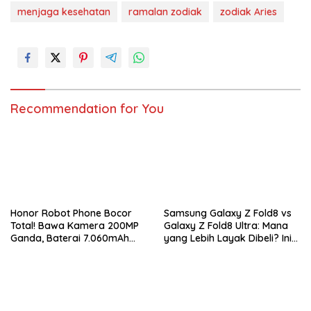
menjaga kesehatan
ramalan zodiak
zodiak Aries
Recommendation for You
Honor Robot Phone Bocor
Samsung Galaxy Z Fold8 vs
Total! Bawa Kamera 200MP
Galaxy Z Fold8 Ultra: Mana
Ganda, Baterai 7.060mAh
yang Lebih Layak Dibeli? Ini
dan Snapdragon 8 Elite Gen
Perbedaan Lengkapnya
5