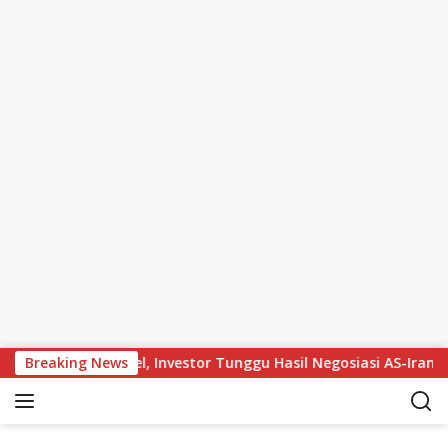
Skip to content
2 Juta per Barel, Investor Tunggu Hasil Negosiasi AS-Iran
Breaking News