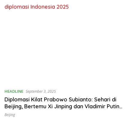
diplomasi Indonesia 2025
HEADLINE
September 3, 2025
Diplomasi Kilat Prabowo Subianto: Sehari di
Beijing, Bertemu Xi Jinping dan Vladimir Putin
Sekaligus
Beijing