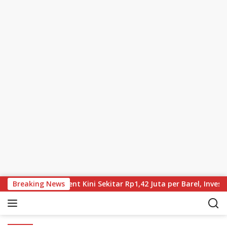
Skip to content
 Terus Turun, Brent Kini Sekitar Rp1,42 Juta per Barel, Investo
Breaking News