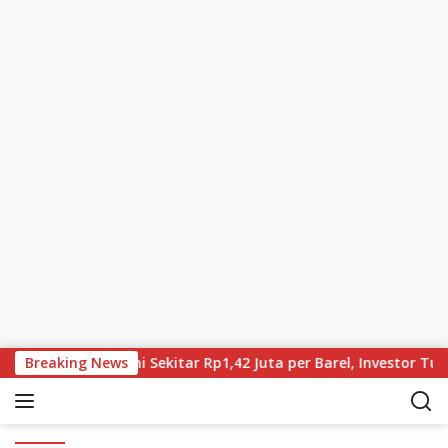
Skip to content
urun, Brent Kini Sekitar Rp1,42 Juta per Barel, Investor Tungg
Breaking News