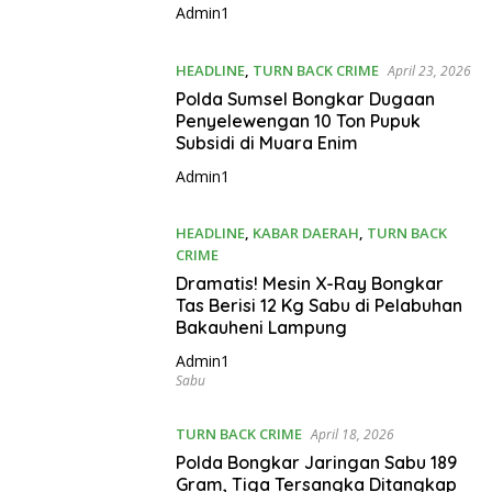
Admin1
HEADLINE
,
TURN BACK CRIME
April 23, 2026
Polda Sumsel Bongkar Dugaan
Penyelewengan 10 Ton Pupuk
Subsidi di Muara Enim
Admin1
HEADLINE
,
KABAR DAERAH
,
TURN BACK
CRIME
April 20, 2026
Dramatis! Mesin X-Ray Bongkar
Tas Berisi 12 Kg Sabu di Pelabuhan
Bakauheni Lampung
Admin1
Sabu
TURN BACK CRIME
April 18, 2026
Polda Bongkar Jaringan Sabu 189
Gram, Tiga Tersangka Ditangkap