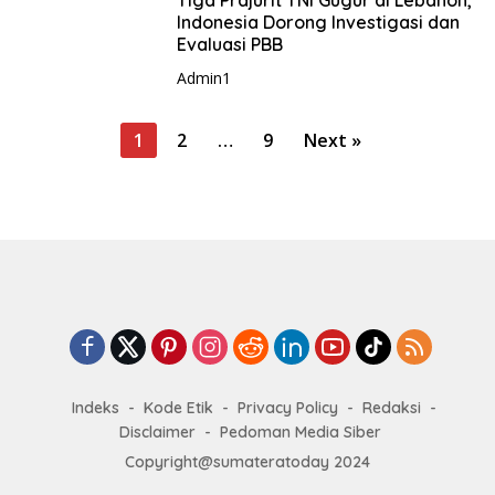
Tiga Prajurit TNI Gugur di Lebanon,
Indonesia Dorong Investigasi dan
Evaluasi PBB
Admin1
P
1
2
…
9
Next »
o
s
t
s
p
a
g
i
Indeks
Kode Etik
Privacy Policy
Redaksi
n
Disclaimer
Pedoman Media Siber
a
Copyright@sumateratoday 2024
t