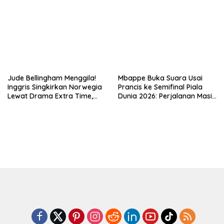
Fuente Kini Abadi di
Kami Tak Takut Siapa Pun
Lengannya
Jude Bellingham Menggila!
Mbappe Buka Suara Usai
Inggris Singkirkan Norwegia
Prancis ke Semifinal Piala
Lewat Drama Extra Time,
Dunia 2026: Perjalanan Masih
Tiket Semifinal Piala Dunia
Panjang
2026 di Tangan