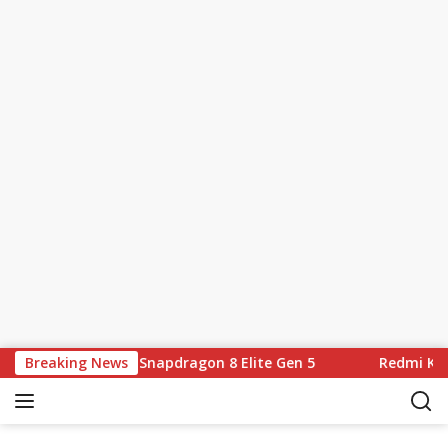
Skip to content
060mAh dan Snapdragon 8 Elite Gen 5
Breaking News
Redmi K100 Pro M