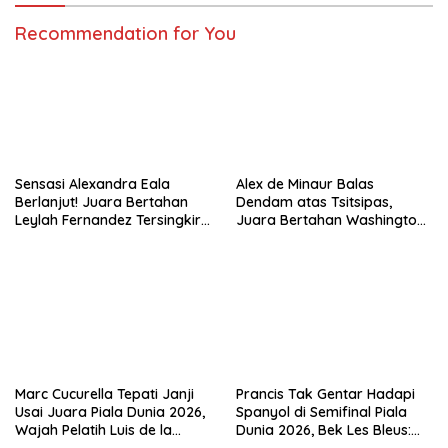
Recommendation for You
Sensasi Alexandra Eala
Alex de Minaur Balas
Berlanjut! Juara Bertahan
Dendam atas Tsitsipas,
Leylah Fernandez Tersingkir
Juara Bertahan Washington
di Washington Open 2026
Open Melaju ke Babak 16
Besar
Marc Cucurella Tepati Janji
Prancis Tak Gentar Hadapi
Usai Juara Piala Dunia 2026,
Spanyol di Semifinal Piala
Wajah Pelatih Luis de la
Dunia 2026, Bek Les Bleus: