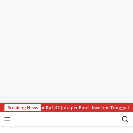
Skip to content
t Kini Sekitar Rp1,42 Juta per Barel, Investor Tunggu Hasil Ne
Breaking News