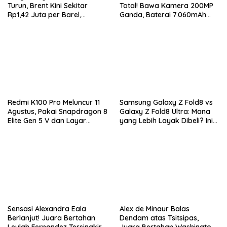
Turun, Brent Kini Sekitar
Total! Bawa Kamera 200MP
Rp1,42 Juta per Barel,
Ganda, Baterai 7.060mAh
Investor Tunggu Hasil
dan Snapdragon 8 Elite Gen
Negosiasi AS-Iran
5
Redmi K100 Pro Meluncur 11
Samsung Galaxy Z Fold8 vs
Agustus, Pakai Snapdragon 8
Galaxy Z Fold8 Ultra: Mana
Elite Gen 5 V dan Layar
yang Lebih Layak Dibeli? Ini
AMOLED 185Hz
Perbedaan Lengkapnya
Sensasi Alexandra Eala
Alex de Minaur Balas
Berlanjut! Juara Bertahan
Dendam atas Tsitsipas,