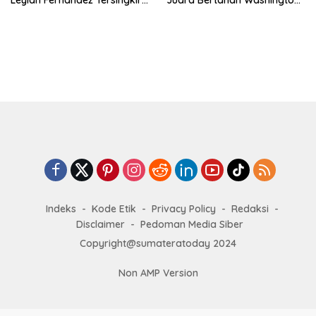
Leylah Fernandez Tersingkir
Juara Bertahan Washington
di Washington Open 2026
Open Melaju ke Babak 16
Besar
Indeks
Kode Etik
Privacy Policy
Redaksi
Disclaimer
Pedoman Media Siber
Copyright@sumateratoday 2024
Non AMP Version