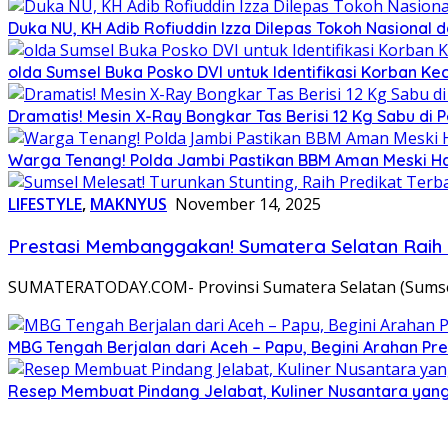
Duka NU, KH Adib Rofiuddin Izza Dilepas Tokoh Nasional 
olda Sumsel Buka Posko DVI untuk Identifikasi Korban Ke
Dramatis! Mesin X-Ray Bongkar Tas Berisi 12 Kg Sabu d
Warga Tenang! Polda Jambi Pastikan BBM Aman Meski Ha
LIFESTYLE
,
MAKNYUS
November 14, 2025
Prestasi Membanggakan! Sumatera Selatan Raih 
SUMATERATODAY.COM- Provinsi Sumatera Selatan (Sumsel) 
MBG Tengah Berjalan dari Aceh – Papu, Begini Arahan Pr
Resep Membuat Pindang Jelabat, Kuliner Nusantara ya