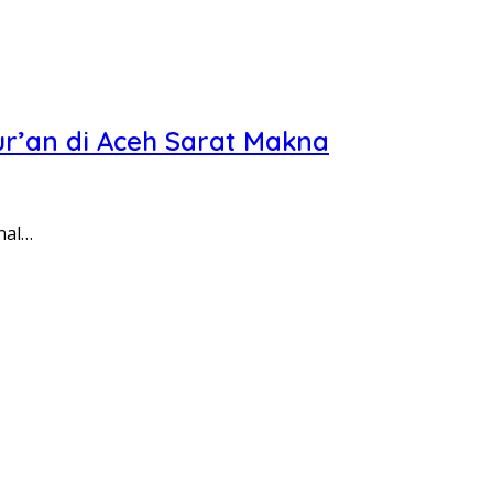
r’an di Aceh Sarat Makna
nal…