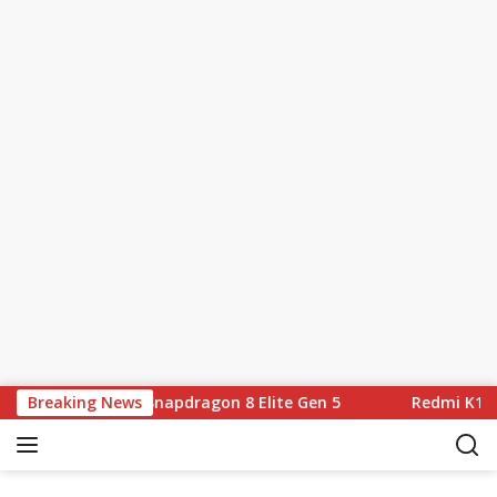
Skip to content
60mAh dan Snapdragon 8 Elite Gen 5
Breaking News
Redmi K100 Pro M