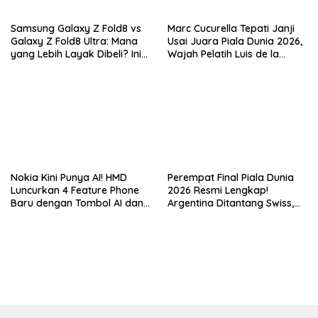
Samsung Galaxy Z Fold8 vs
Marc Cucurella Tepati Janji
Galaxy Z Fold8 Ultra: Mana
Usai Juara Piala Dunia 2026,
yang Lebih Layak Dibeli? Ini
Wajah Pelatih Luis de la
Perbedaan Lengkapnya
Fuente Kini Abadi di
Lengannya
Nokia Kini Punya AI! HMD
Perempat Final Piala Dunia
Luncurkan 4 Feature Phone
2026 Resmi Lengkap!
Baru dengan Tombol AI dan
Argentina Ditantang Swiss,
Video Call
Duel Raksasa Spanyol vs
Belgia Siap Memanas