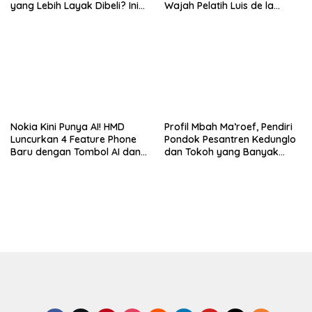
yang Lebih Layak Dibeli? Ini
Wajah Pelatih Luis de la
Perbedaan Lengkapnya
Fuente Kini Abadi di
Lengannya
Nokia Kini Punya AI! HMD
Profil Mbah Ma’roef, Pendiri
Luncurkan 4 Feature Phone
Pondok Pesantren Kedunglo
Baru dengan Tombol AI dan
dan Tokoh yang Banyak
Video Call
Diziarahi