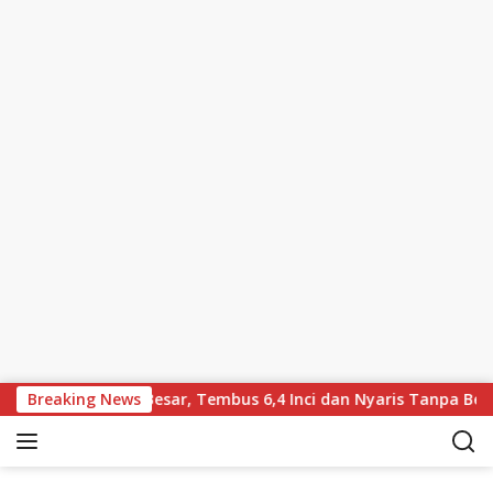
Skip to content
Layar Lebih Besar, Tembus 6,4 Inci dan Nyaris Tanpa Bezel
Breaking News