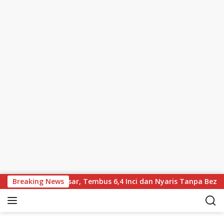
Skip to content
yar Lebih Besar, Tembus 6,4 Inci dan Nyaris Tanpa Bezel
Breaking News