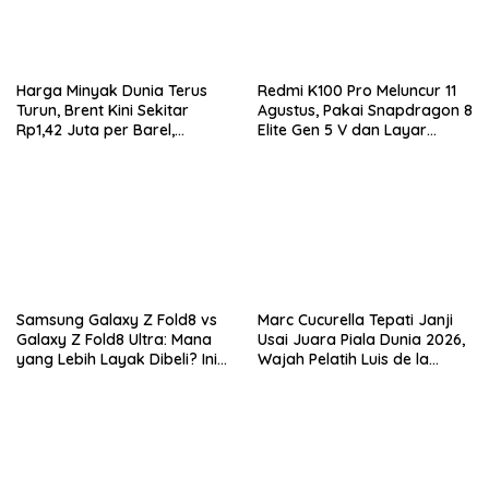
Harga Minyak Dunia Terus
Redmi K100 Pro Meluncur 11
Turun, Brent Kini Sekitar
Agustus, Pakai Snapdragon 8
Rp1,42 Juta per Barel,
Elite Gen 5 V dan Layar
Investor Tunggu Hasil
AMOLED 185Hz
Negosiasi AS-Iran
Samsung Galaxy Z Fold8 vs
Marc Cucurella Tepati Janji
Galaxy Z Fold8 Ultra: Mana
Usai Juara Piala Dunia 2026,
yang Lebih Layak Dibeli? Ini
Wajah Pelatih Luis de la
Perbedaan Lengkapnya
Fuente Kini Abadi di
Lengannya