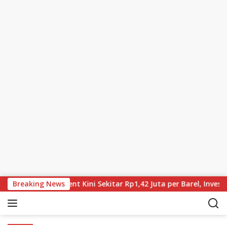
Skip to content
 Terus Turun, Brent Kini Sekitar Rp1,42 Juta per Barel, Investo
Breaking News