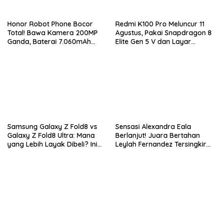
Honor Robot Phone Bocor
Redmi K100 Pro Meluncur 11
Total! Bawa Kamera 200MP
Agustus, Pakai Snapdragon 8
Ganda, Baterai 7.060mAh
Elite Gen 5 V dan Layar
dan Snapdragon 8 Elite Gen
AMOLED 185Hz
5
Samsung Galaxy Z Fold8 vs
Sensasi Alexandra Eala
Galaxy Z Fold8 Ultra: Mana
Berlanjut! Juara Bertahan
yang Lebih Layak Dibeli? Ini
Leylah Fernandez Tersingkir
Perbedaan Lengkapnya
di Washington Open 2026