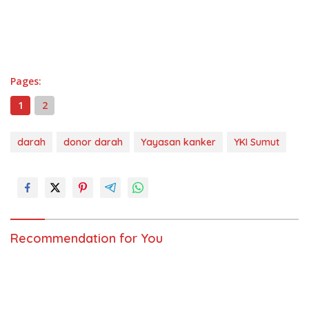
Pages:
1
2
darah
donor darah
Yayasan kanker
YKI Sumut
Recommendation for You