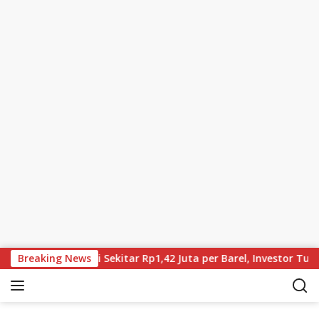
Skip to content
un, Brent Kini Sekitar Rp1,42 Juta per Barel, Investor Tunggu H
Breaking News