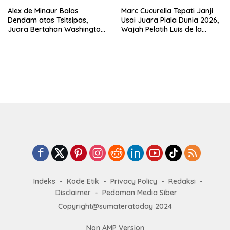
Alex de Minaur Balas
Marc Cucurella Tepati Janji
Dendam atas Tsitsipas,
Usai Juara Piala Dunia 2026,
Juara Bertahan Washington
Wajah Pelatih Luis de la
Open Melaju ke Babak 16
Fuente Kini Abadi di
Besar
Lengannya
Indeks
Kode Etik
Privacy Policy
Redaksi
Disclaimer
Pedoman Media Siber
Copyright@sumateratoday 2024
Non AMP Version