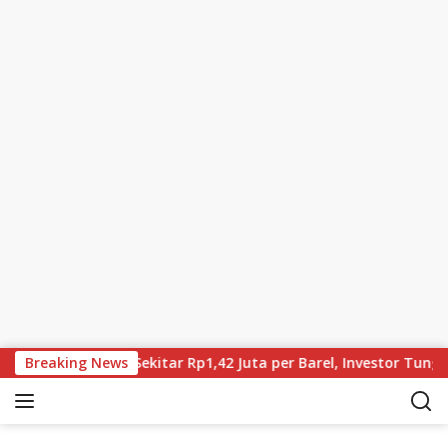
Skip to content
, Brent Kini Sekitar Rp1,42 Juta per Barel, Investor Tunggu Has
Breaking News