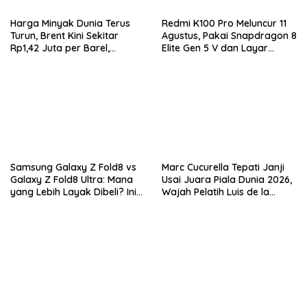
Harga Minyak Dunia Terus
Redmi K100 Pro Meluncur 11
Turun, Brent Kini Sekitar
Agustus, Pakai Snapdragon 8
Rp1,42 Juta per Barel,
Elite Gen 5 V dan Layar
Investor Tunggu Hasil
AMOLED 185Hz
Negosiasi AS-Iran
Samsung Galaxy Z Fold8 vs
Marc Cucurella Tepati Janji
Galaxy Z Fold8 Ultra: Mana
Usai Juara Piala Dunia 2026,
yang Lebih Layak Dibeli? Ini
Wajah Pelatih Luis de la
Perbedaan Lengkapnya
Fuente Kini Abadi di
Lengannya