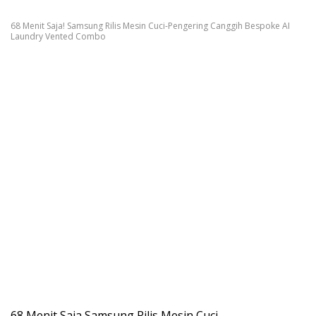
68 Menit Saja! Samsung Rilis Mesin Cuci-Pengering Canggih Bespoke AI
Laundry Vented Combo
68 Menit Saja,Samsung Rilis Mesin Cuci-