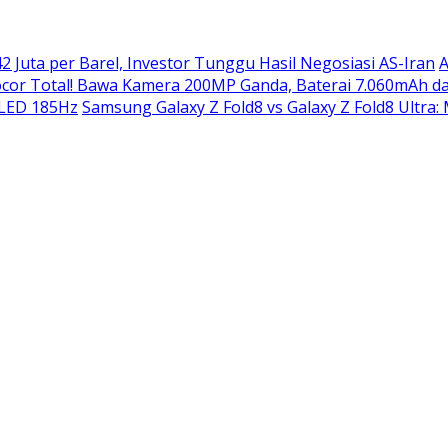
2 Juta per Barel, Investor Tunggu Hasil Negosiasi AS-Iran
A
or Total! Bawa Kamera 200MP Ganda, Baterai 7.060mAh da
OLED 185Hz
Samsung Galaxy Z Fold8 vs Galaxy Z Fold8 Ultra