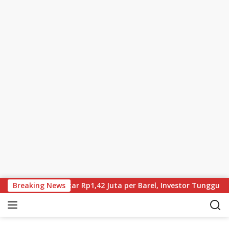
Skip to content
ent Kini Sekitar Rp1,42 Juta per Barel, Investor Tunggu Hasil N
Breaking News