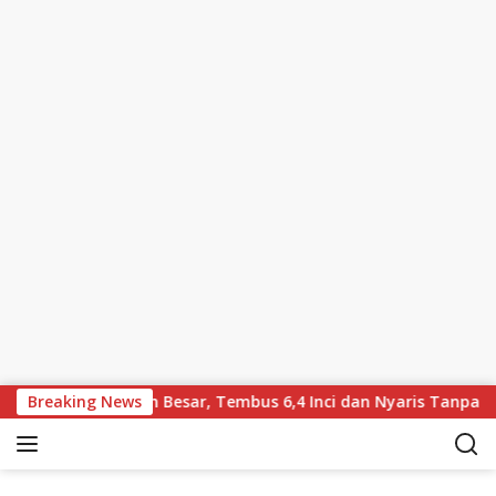
Skip to content
wa Layar Lebih Besar, Tembus 6,4 Inci dan Nyaris Tanpa Bezel
Breaking News