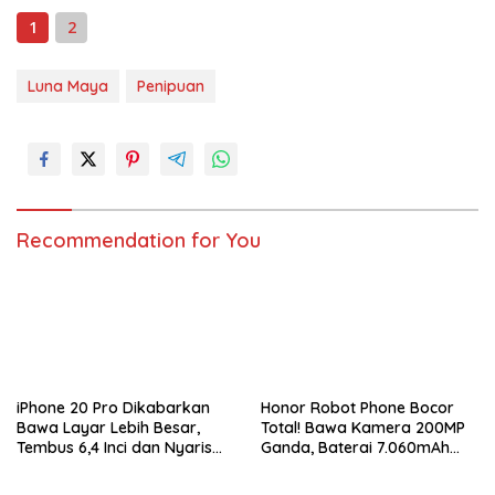
1
2
Luna Maya
Penipuan
Recommendation for You
iPhone 20 Pro Dikabarkan
Honor Robot Phone Bocor
Bawa Layar Lebih Besar,
Total! Bawa Kamera 200MP
Tembus 6,4 Inci dan Nyaris
Ganda, Baterai 7.060mAh
Tanpa Bezel
dan Snapdragon 8 Elite Gen
5