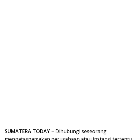
SUMATERA TODAY
– Dihubungi seseorang
mengatasnamakan perusahaan atau instansi tertentu