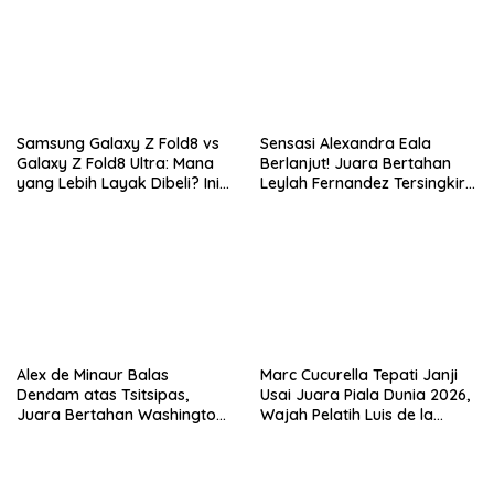
Samsung Galaxy Z Fold8 vs
Sensasi Alexandra Eala
Galaxy Z Fold8 Ultra: Mana
Berlanjut! Juara Bertahan
yang Lebih Layak Dibeli? Ini
Leylah Fernandez Tersingkir
Perbedaan Lengkapnya
di Washington Open 2026
Alex de Minaur Balas
Marc Cucurella Tepati Janji
Dendam atas Tsitsipas,
Usai Juara Piala Dunia 2026,
Juara Bertahan Washington
Wajah Pelatih Luis de la
Open Melaju ke Babak 16
Fuente Kini Abadi di
Besar
Lengannya