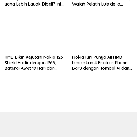
yang Lebih Layak Dibeli? Ini
Wajah Pelatih Luis de la
Perbedaan Lengkapnya
Fuente Kini Abadi di
Lengannya
HMD Bikin Kejutan! Nokia 123
Nokia Kini Punya AI! HMD
Shield Hadir dengan IP65,
Luncurkan 4 Feature Phone
Baterai Awet 19 Hari dan
Baru dengan Tombol AI dan
Harga Super Murah
Video Call