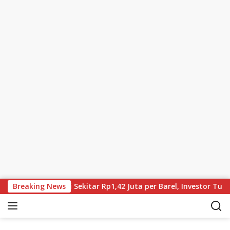
Skip to content
n, Brent Kini Sekitar Rp1,42 Juta per Barel, Investor Tunggu Ha
Breaking News