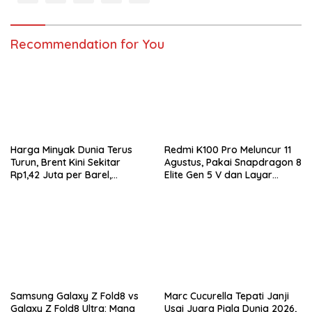
Recommendation for You
Harga Minyak Dunia Terus
Redmi K100 Pro Meluncur 11
Turun, Brent Kini Sekitar
Agustus, Pakai Snapdragon 8
Rp1,42 Juta per Barel,
Elite Gen 5 V dan Layar
Investor Tunggu Hasil
AMOLED 185Hz
Negosiasi AS-Iran
Samsung Galaxy Z Fold8 vs
Marc Cucurella Tepati Janji
Galaxy Z Fold8 Ultra: Mana
Usai Juara Piala Dunia 2026,