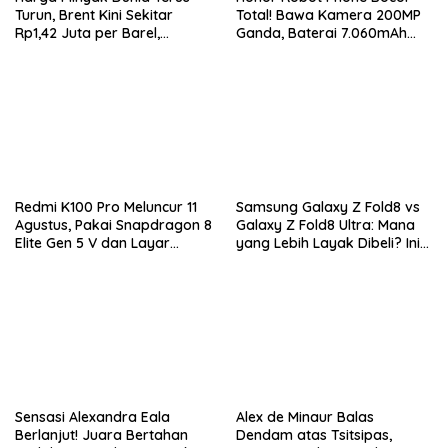
Turun, Brent Kini Sekitar
Total! Bawa Kamera 200MP
Rp1,42 Juta per Barel,
Ganda, Baterai 7.060mAh
Investor Tunggu Hasil
dan Snapdragon 8 Elite Gen
Negosiasi AS-Iran
5
Redmi K100 Pro Meluncur 11
Samsung Galaxy Z Fold8 vs
Agustus, Pakai Snapdragon 8
Galaxy Z Fold8 Ultra: Mana
Elite Gen 5 V dan Layar
yang Lebih Layak Dibeli? Ini
AMOLED 185Hz
Perbedaan Lengkapnya
Sensasi Alexandra Eala
Alex de Minaur Balas
Berlanjut! Juara Bertahan
Dendam atas Tsitsipas,