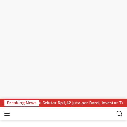
Skip to content
run, Brent Kini Sekitar Rp1,42 Juta per Barel, Investor Tunggu 
Breaking News