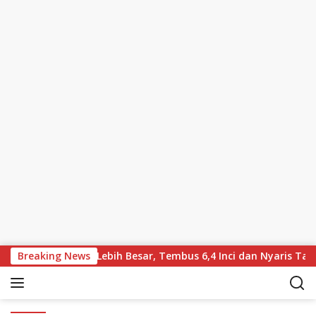
Skip to content
arkan Bawa Layar Lebih Besar, Tembus 6,4 Inci dan Nyaris Tanpa
Breaking News