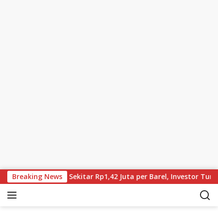
Skip to content
n, Brent Kini Sekitar Rp1,42 Juta per Barel, Investor Tunggu Ha
Breaking News