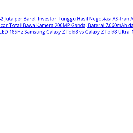
2 Juta per Barel, Investor Tunggu Hasil Negosiasi AS-Iran
A
or Total! Bawa Kamera 200MP Ganda, Baterai 7.060mAh da
OLED 185Hz
Samsung Galaxy Z Fold8 vs Galaxy Z Fold8 Ultra