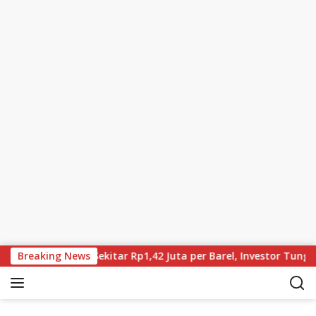
Skip to content
 Brent Kini Sekitar Rp1,42 Juta per Barel, Investor Tunggu Hasi
Breaking News