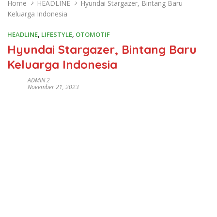
Home
HEADLINE
Hyundai Stargazer, Bintang Baru
Keluarga Indonesia
HEADLINE
,
LIFESTYLE
,
OTOMOTIF
Hyundai Stargazer, Bintang Baru
Keluarga Indonesia
ADMIN 2
November 21, 2023