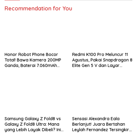
Recommendation for You
Honor Robot Phone Bocor
Redmi K100 Pro Meluncur 11
Total! Bawa Kamera 200MP
Agustus, Pakai Snapdragon 8
Ganda, Baterai 7.060mAh
Elite Gen 5 V dan Layar
dan Snapdragon 8 Elite Gen
AMOLED 185Hz
5
Samsung Galaxy Z Fold8 vs
Sensasi Alexandra Eala
Galaxy Z Fold8 Ultra: Mana
Berlanjut! Juara Bertahan
yang Lebih Layak Dibeli? Ini
Leylah Fernandez Tersingkir
Perbedaan Lengkapnya
di Washington Open 2026