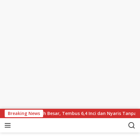
Skip to content
awa Layar Lebih Besar, Tembus 6,4 Inci dan Nyaris Tanpa Bezel
Breaking News