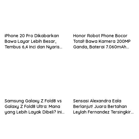
iPhone 20 Pro Dikabarkan
Honor Robot Phone Bocor
Bawa Layar Lebih Besar,
Total! Bawa Kamera 200MP
Tembus 6,4 Inci dan Nyaris
Ganda, Baterai 7.060mAh
Tanpa Bezel
dan Snapdragon 8 Elite Gen
5
Samsung Galaxy Z Fold8 vs
Sensasi Alexandra Eala
Galaxy Z Fold8 Ultra: Mana
Berlanjut! Juara Bertahan
yang Lebih Layak Dibeli? Ini
Leylah Fernandez Tersingkir
Perbedaan Lengkapnya
di Washington Open 2026