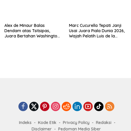
Alex de Minaur Balas
Marc Cucurella Tepati Janji
Dendam atas Tsitsipas,
Usai Juara Piala Dunia 2026,
Juara Bertahan Washington
Wajah Pelatih Luis de la
Open Melaju ke Babak 16
Fuente Kini Abadi di
Besar
Lengannya
Indeks
Kode Etik
Privacy Policy
Redaksi
Disclaimer
Pedoman Media Siber