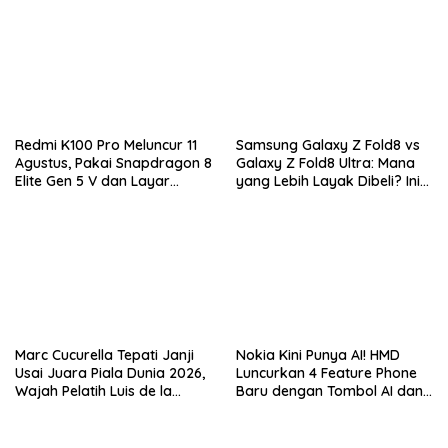
Redmi K100 Pro Meluncur 11
Samsung Galaxy Z Fold8 vs
Agustus, Pakai Snapdragon 8
Galaxy Z Fold8 Ultra: Mana
Elite Gen 5 V dan Layar
yang Lebih Layak Dibeli? Ini
AMOLED 185Hz
Perbedaan Lengkapnya
Marc Cucurella Tepati Janji
Nokia Kini Punya AI! HMD
Usai Juara Piala Dunia 2026,
Luncurkan 4 Feature Phone
Wajah Pelatih Luis de la
Baru dengan Tombol AI dan
Fuente Kini Abadi di
Video Call
Lengannya