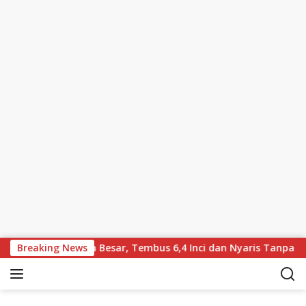
Skip to content
wa Layar Lebih Besar, Tembus 6,4 Inci dan Nyaris Tanpa Bezel
Breaking News