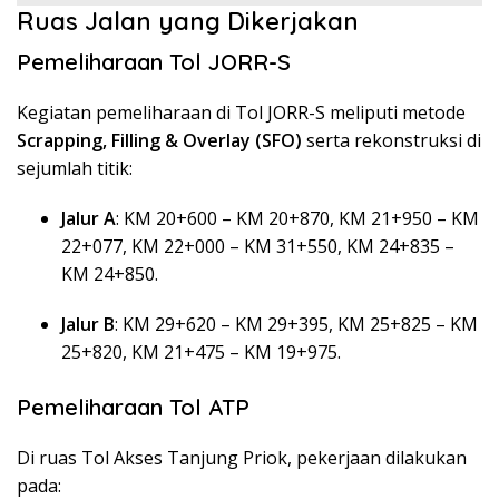
Ruas Jalan yang Dikerjakan
Pemeliharaan Tol JORR-S
Kegiatan pemeliharaan di Tol JORR-S meliputi metode
Scrapping, Filling & Overlay (SFO)
serta rekonstruksi di
sejumlah titik:
Jalur A
: KM 20+600 – KM 20+870, KM 21+950 – KM
22+077, KM 22+000 – KM 31+550, KM 24+835 –
KM 24+850.
Jalur B
: KM 29+620 – KM 29+395, KM 25+825 – KM
25+820, KM 21+475 – KM 19+975.
Pemeliharaan Tol ATP
Di ruas Tol Akses Tanjung Priok, pekerjaan dilakukan
pada: