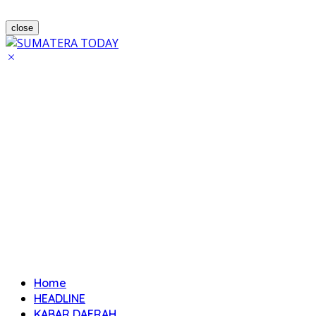
close
Home
HEADLINE
KABAR DAERAH