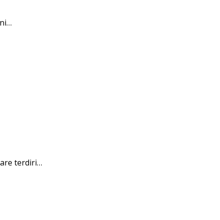
ni…
re terdiri…