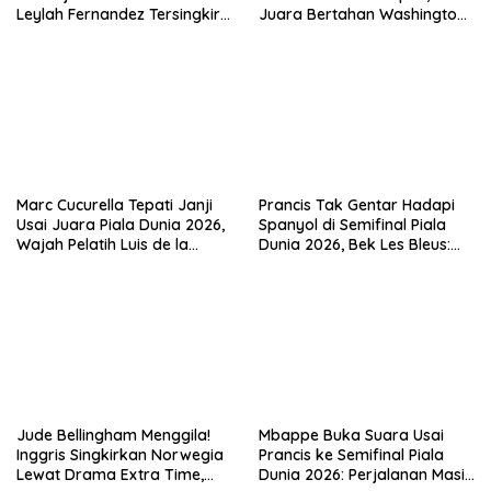
Leylah Fernandez Tersingkir
Juara Bertahan Washington
di Washington Open 2026
Open Melaju ke Babak 16
Besar
Marc Cucurella Tepati Janji
Prancis Tak Gentar Hadapi
Usai Juara Piala Dunia 2026,
Spanyol di Semifinal Piala
Wajah Pelatih Luis de la
Dunia 2026, Bek Les Bleus:
Fuente Kini Abadi di
Kami Tak Takut Siapa Pun
Lengannya
Jude Bellingham Menggila!
Mbappe Buka Suara Usai
Inggris Singkirkan Norwegia
Prancis ke Semifinal Piala
Lewat Drama Extra Time,
Dunia 2026: Perjalanan Masih