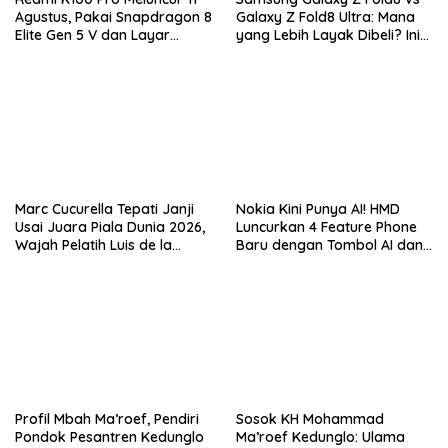
Agustus, Pakai Snapdragon 8
Galaxy Z Fold8 Ultra: Mana
Elite Gen 5 V dan Layar
yang Lebih Layak Dibeli? Ini
AMOLED 185Hz
Perbedaan Lengkapnya
Marc Cucurella Tepati Janji
Nokia Kini Punya AI! HMD
Usai Juara Piala Dunia 2026,
Luncurkan 4 Feature Phone
Wajah Pelatih Luis de la
Baru dengan Tombol AI dan
Fuente Kini Abadi di
Video Call
Lengannya
Profil Mbah Ma’roef, Pendiri
Sosok KH Mohammad
Pondok Pesantren Kedunglo
Ma’roef Kedunglo: Ulama