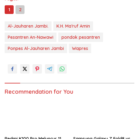
1
2
Al-Jauharen Jambi.
K.H. Ma’ruf Amin
Pesantren An-Nawawi
pondok pesantren
Ponpes Al-Jauharen Jambi
Wapres
Recommendation for You
Redmi K100 Pro Meluncur 11
Samsung Galaxy Z Fold8 vs