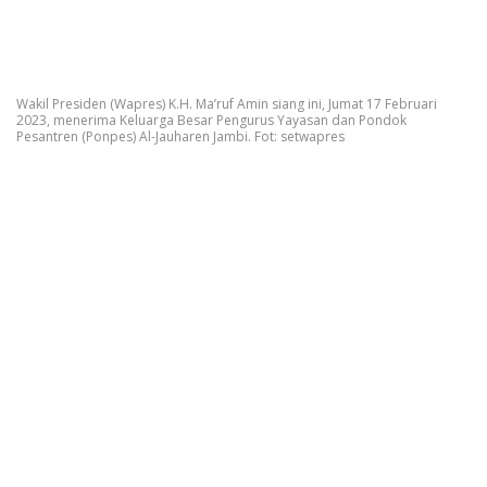
Wakil Presiden (Wapres) K.H. Ma’ruf Amin siang ini, Jumat 17 Februari
2023, menerima Keluarga Besar Pengurus Yayasan dan Pondok
Pesantren (Ponpes) Al-Jauharen Jambi. Fot: setwapres