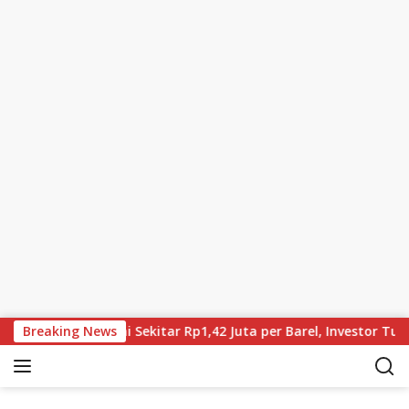
Skip to content
un, Brent Kini Sekitar Rp1,42 Juta per Barel, Investor Tunggu H
Breaking News