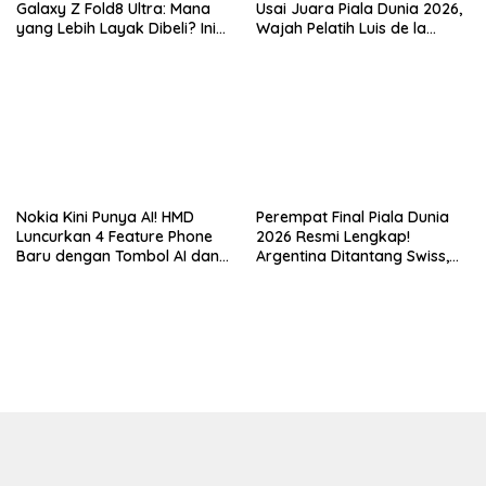
Galaxy Z Fold8 Ultra: Mana
Usai Juara Piala Dunia 2026,
yang Lebih Layak Dibeli? Ini
Wajah Pelatih Luis de la
Perbedaan Lengkapnya
Fuente Kini Abadi di
Lengannya
Nokia Kini Punya AI! HMD
Perempat Final Piala Dunia
Luncurkan 4 Feature Phone
2026 Resmi Lengkap!
Baru dengan Tombol AI dan
Argentina Ditantang Swiss,
Video Call
Duel Raksasa Spanyol vs
Belgia Siap Memanas