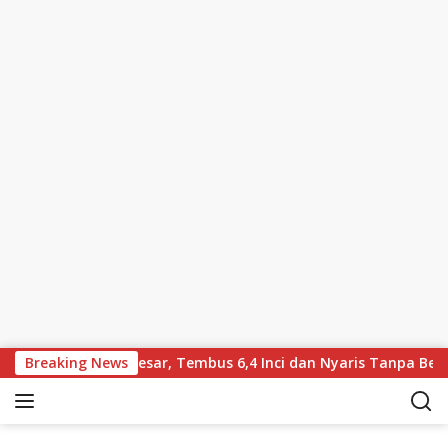
Skip to content
 Layar Lebih Besar, Tembus 6,4 Inci dan Nyaris Tanpa Bezel
Breaking News