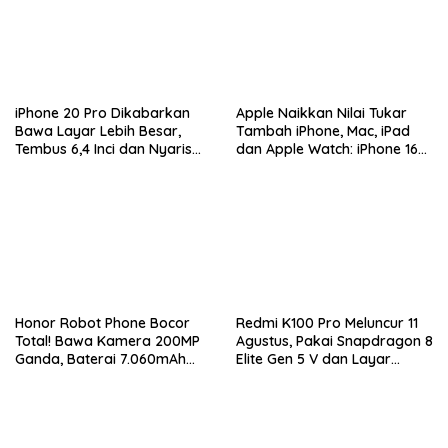
iPhone 20 Pro Dikabarkan
Apple Naikkan Nilai Tukar
Bawa Layar Lebih Besar,
Tambah iPhone, Mac, iPad
Tembus 6,4 Inci dan Nyaris
dan Apple Watch: iPhone 16
Tanpa Bezel
Pro Max Tembus Rp11 Juta
Honor Robot Phone Bocor
Redmi K100 Pro Meluncur 11
Total! Bawa Kamera 200MP
Agustus, Pakai Snapdragon 8
Ganda, Baterai 7.060mAh
Elite Gen 5 V dan Layar
dan Snapdragon 8 Elite Gen
AMOLED 185Hz
5