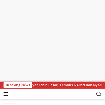
Skip to content
ikabarkan Bawa Layar Lebih Besar, Tembus 6,4 Inci dan Nyaris 
Breaking News