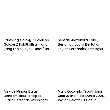
dan Snapdragon 8 Elite Gen
AMOLED 185Hz
5
Samsung Galaxy Z Fold8 vs
Sensasi Alexandra Eala
Galaxy Z Fold8 Ultra: Mana
Berlanjut! Juara Bertahan
yang Lebih Layak Dibeli? Ini
Leylah Fernandez Tersingkir
Perbedaan Lengkapnya
di Washington Open 2026
Alex de Minaur Balas
Marc Cucurella Tepati Janji
Dendam atas Tsitsipas,
Usai Juara Piala Dunia 2026,
Juara Bertahan Washington
Wajah Pelatih Luis de la
Open Melaju ke Babak 16
Fuente Kini Abadi di
Besar
Lengannya