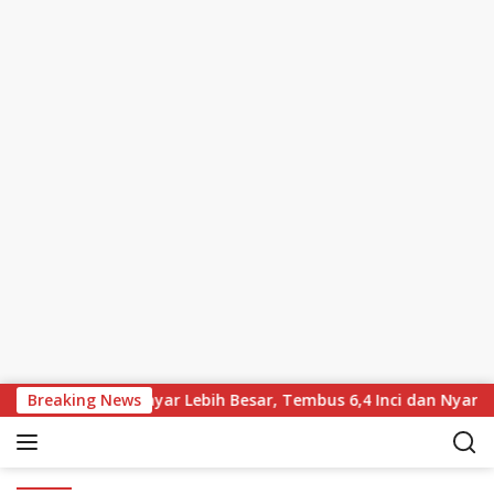
Skip to content
ikabarkan Bawa Layar Lebih Besar, Tembus 6,4 Inci dan Nyaris 
Breaking News