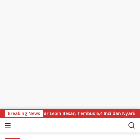
Skip to content
kabarkan Bawa Layar Lebih Besar, Tembus 6,4 Inci dan Nyaris T
Breaking News