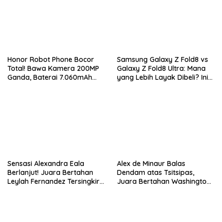
Honor Robot Phone Bocor
Samsung Galaxy Z Fold8 vs
Total! Bawa Kamera 200MP
Galaxy Z Fold8 Ultra: Mana
Ganda, Baterai 7.060mAh
yang Lebih Layak Dibeli? Ini
dan Snapdragon 8 Elite Gen
Perbedaan Lengkapnya
5
Sensasi Alexandra Eala
Alex de Minaur Balas
Berlanjut! Juara Bertahan
Dendam atas Tsitsipas,
Leylah Fernandez Tersingkir
Juara Bertahan Washington
di Washington Open 2026
Open Melaju ke Babak 16
Besar