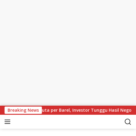
Skip to content
ekitar Rp1,42 Juta per Barel, Investor Tunggu Hasil Negosiasi A
Breaking News