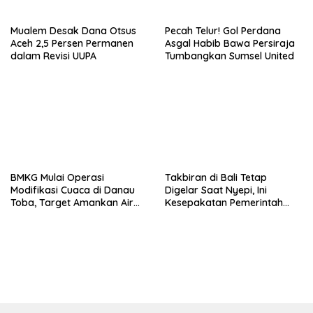
Mualem Desak Dana Otsus
Pecah Telur! Gol Perdana
Aceh 2,5 Persen Permanen
Asgal Habib Bawa Persiraja
dalam Revisi UUPA
Tumbangkan Sumsel United
BMKG Mulai Operasi
Takbiran di Bali Tetap
Modifikasi Cuaca di Danau
Digelar Saat Nyepi, Ini
Toba, Target Amankan Air
Kesepakatan Pemerintah
Saat Kemarau
dan Tokoh Agama