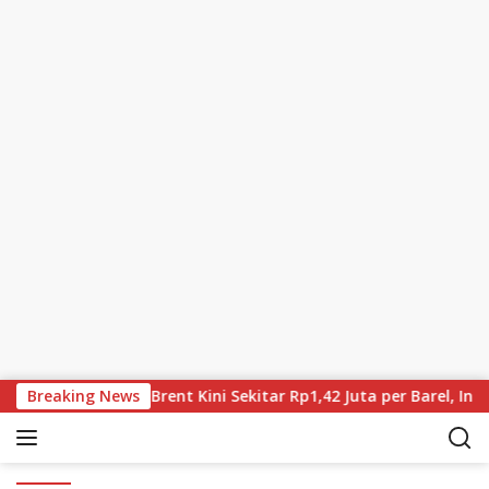
Skip to content
nia Terus Turun, Brent Kini Sekitar Rp1,42 Juta per Barel, Inve
Breaking News