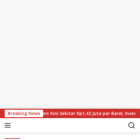
Skip to content
 Terus Turun, Brent Kini Sekitar Rp1,42 Juta per Barel, Investo
Breaking News